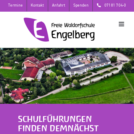
Zum
Termine
Kontakt
Anfahrt
Spenden
07181 704-0
Inhalt
springen
SCHULFÜHRUNGEN
FINDEN DEMNÄCHST