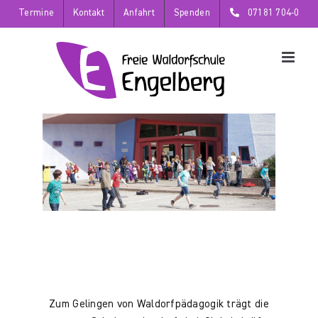
Zum
Termine
Kontakt
Anfahrt
Spenden
07181 704-0
Inhalt
springen
Zum Gelingen von Waldorfpädagogik trägt die