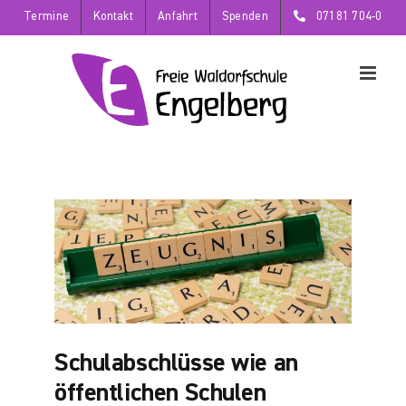
Zum
Termine
Kontakt
Anfahrt
Spenden
07181 704-0
Inhalt
springen
Schulabschlüsse wie an
öffentlichen Schulen