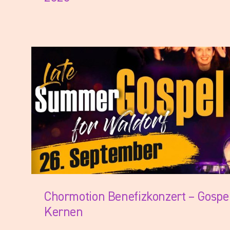
Werden Sie Teil unseres Teams un
Alle
Chormotion Benefizkonzert – Gospel
Kernen