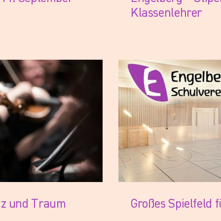
Klassenlehrer
e – Spendenaufruf
nz und Traum
Großes Spielfeld 