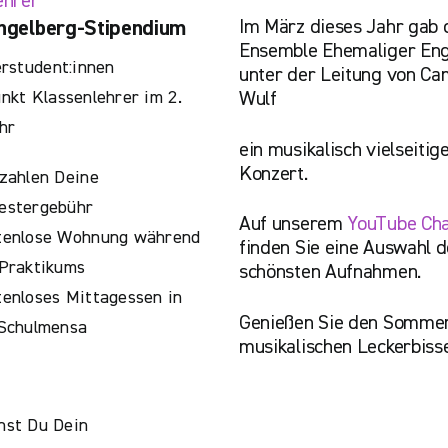
ehrer
Im März dieses Jahr gab 
ngelberg-Stipendium
Ensemble Ehemaliger Eng
rstudent:innen
unter der Leitung von Cam
kt Klassenlehrer im 2.
Wulf
hr
ein musikalisch vielseitig
Konzert.
zahlen Deine
estergebühr
Auf unserem
YouTube Ch
tenlose Wohnung während
finden Sie eine Auswahl d
Praktikums
schönsten Aufnahmen.
enloses Mittagessen in
Genießen Sie den Sommer
 Schulmensa
musikalischen Leckerbiss
hst Du Dein