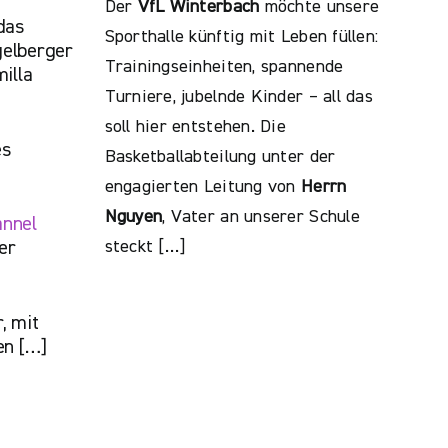
Der
VfL Winterbach
möchte unsere
das
Sporthalle künftig mit Leben füllen:
elberger
Trainingseinheiten, spannende
illa
Turniere, jubelnde Kinder – all das
soll hier entstehen. Die
es
Basketballabteilung unter der
engagierten Leitung von
Herrn
Nguyen
, Vater an unserer Schule
annel
steckt […]
er
, mit
en […]