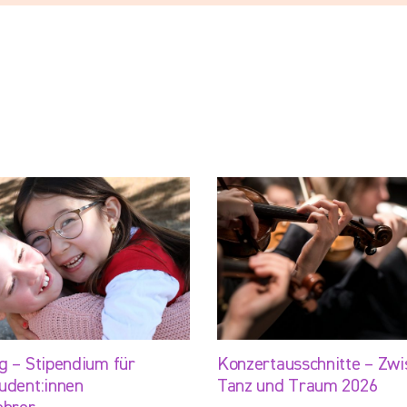
g – Stipendium für
Konzertausschnitte – Zwi
udent:innen
Tanz und Traum 2026