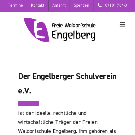
Zum
Termine
Kontakt
Anfahrt
Spenden
07181 704-0
Inhalt
springen
Der Engelberger Schulverein
e.V.
ist der ideelle, rechtliche und
wirtschaftliche Träger der Freien
Waldorfschule Engelberg. Ihm gehören als