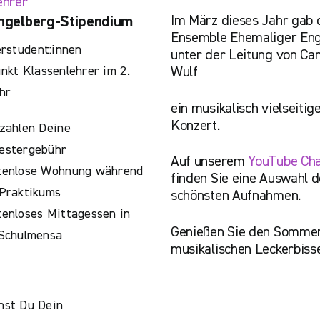
ehrer
Im März dieses Jahr gab 
ngelberg-Stipendium
Ensemble Ehemaliger Eng
rstudent:innen
unter der Leitung von Cam
kt Klassenlehrer im 2.
Wulf
hr
ein musikalisch vielseitig
Konzert.
zahlen Deine
estergebühr
Auf unserem
YouTube Ch
tenlose Wohnung während
finden Sie eine Auswahl d
Praktikums
schönsten Aufnahmen.
enloses Mittagessen in
Genießen Sie den Sommer
 Schulmensa
musikalischen Leckerbiss
hst Du Dein