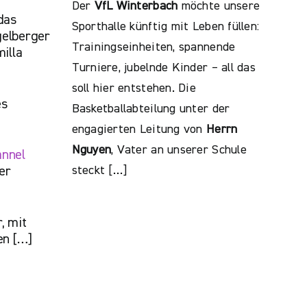
Der
VfL Winterbach
möchte unsere
das
Sporthalle künftig mit Leben füllen:
elberger
Trainingseinheiten, spannende
illa
Turniere, jubelnde Kinder – all das
soll hier entstehen. Die
es
Basketballabteilung unter der
engagierten Leitung von
Herrn
Nguyen
, Vater an unserer Schule
annel
steckt […]
er
, mit
en […]