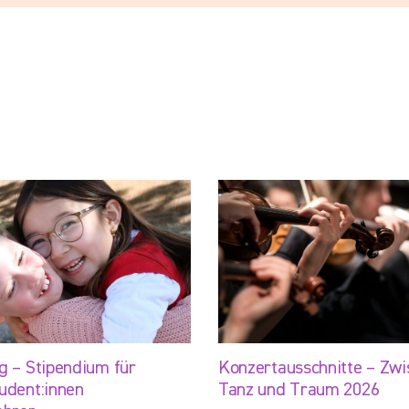
g – Stipendium für
Konzertausschnitte – Zwi
udent:innen
Tanz und Traum 2026