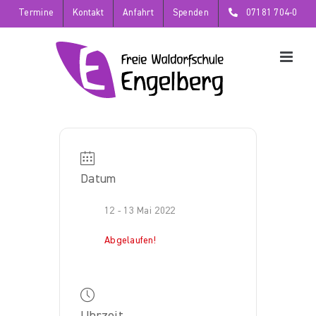
Zum
Termine
Kontakt
Anfahrt
Spenden
07181 704-0
Inhalt
springen
Datum
12 - 13 Mai 2022
Abgelaufen!
Uhrzeit