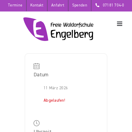
Zum
Termine
Kontakt
Anfahrt
Spenden
07181 704-0
Inhalt
springen
Datum
11 März 2026
Abgelaufen!
Uhrzeit