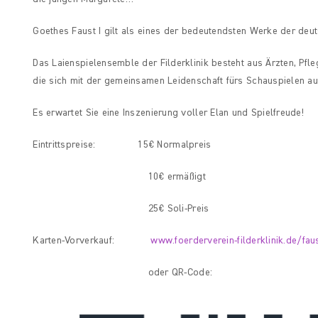
Goethes Faust I gilt als eines der bedeutendsten Werke der deut
Das Laienspielensemble der Filderklinik besteht aus Ärzten, Pfl
die sich mit der gemeinsamen Leidenschaft fürs Schauspielen 
Es erwartet Sie eine Inszenierung voller Elan und Spielfreude!
Eintrittspreise: 15€ Normalpreis
10€ ermäßigt
25€ Soli-Preis
Karten-Vorverkauf:
www.foerderverein-filderklinik.de/fau
oder QR-Code: