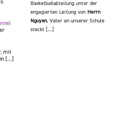
es
Basketballabteilung unter der
engagierten Leitung von
Herrn
Nguyen
, Vater an unserer Schule
annel
steckt […]
er
, mit
en […]