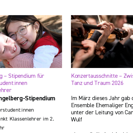
g – Stipendium für
Konzertausschnitte – Zwi
udent:innen
Tanz und Traum 2026
ehrer
Im März dieses Jahr gab 
ngelberg-Stipendium
Ensemble Ehemaliger Eng
rstudent:innen
unter der Leitung von Cam
kt Klassenlehrer im 2.
Wulf
hr