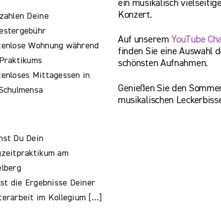
ein musikalisch vielseitig
Konzert.
zahlen Deine
estergebühr
Auf unserem
YouTube Ch
tenlose Wohnung während
finden Sie eine Auswahl d
Praktikums
schönsten Aufnahmen.
enloses Mittagessen in
Genießen Sie den Sommer
 Schulmensa
musikalischen Leckerbiss
hst Du Dein
gzeitpraktikum am
lberg
lst die Ergebnisse Deiner
erarbeit im Kollegium […]