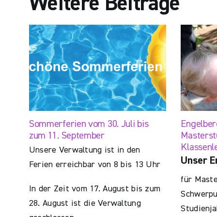
Weitere Beiträge
Sommerferien vom 30. Juli bis
Engelber
zum 11. September
Masterst
Klassenl
Unsere Verwaltung ist in den
Unser E
Ferien erreichbar von 8 bis 13 Uhr
für Maste
In der Zeit vom 17. August bis zum
Schwerpun
28. August ist die Verwaltung
Studienja