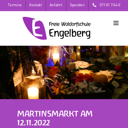
Zum
Termine
Kontakt
Anfahrt
Spenden
07181 704-0
Inhalt
springen
MARTINSMARKT AM
12.11.2022