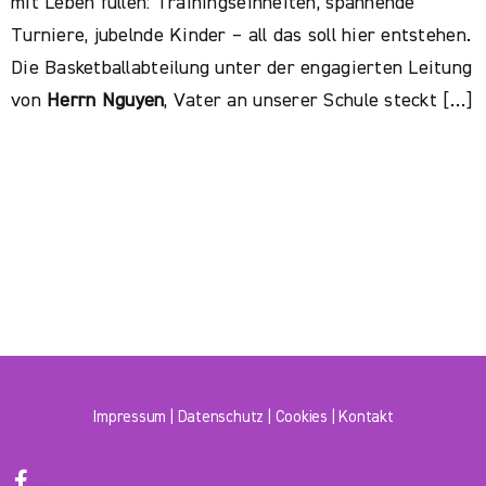
mit Leben füllen: Trainingseinheiten, spannende
Turniere, jubelnde Kinder – all das soll hier entstehen.
Die Basketballabteilung unter der engagierten Leitung
von
Herrn Nguyen
, Vater an unserer Schule steckt […]
Impressum
|
Datenschutz
|
Cookies
|
Kontakt