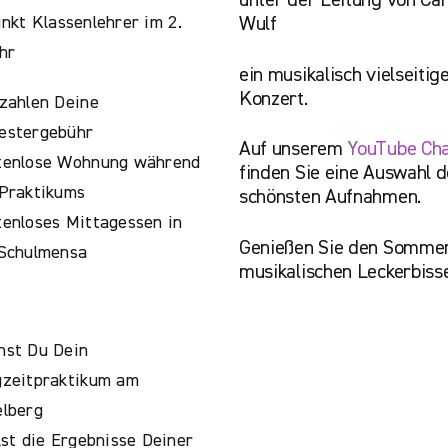
unter der Leitung von Cam
kt Klassenlehrer im 2.
Wulf
hr
ein musikalisch vielseitig
Konzert.
zahlen Deine
estergebühr
Auf unserem
YouTube Ch
tenlose Wohnung während
finden Sie eine Auswahl d
Praktikums
schönsten Aufnahmen.
enloses Mittagessen in
Genießen Sie den Sommer
 Schulmensa
musikalischen Leckerbiss
hst Du Dein
gzeitpraktikum am
lberg
lst die Ergebnisse Deiner