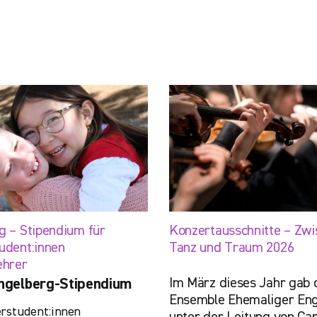
g – Stipendium für
Konzertausschnitte – Zwi
udent:innen
Tanz und Traum 2026
ehrer
Im März dieses Jahr gab 
ngelberg-Stipendium
Ensemble Ehemaliger Eng
rstudent:innen