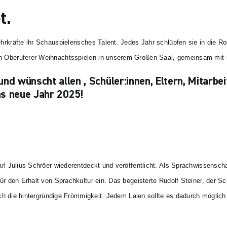
t.
kräfte ihr Schauspielerisches Talent. Jedes Jahr schlüpfen sie in die Rol
 Oberuferer Weihnachtsspielen in unserem Großen Saal, gemeinsam mit u
und wünscht allen , Schüler:innen, Eltern, Mitarb
ns neue Jahr 2025!
rl Julius Schröer wiederentdeckt und veröffentlicht. Als Sprachwissenscha
r den Erhalt von Sprachkultur ein. Das begeisterte Rudolf Steiner, der Sc
rch die hintergründige Frömmigkeit. Jedem Laien sollte es dadurch möglic