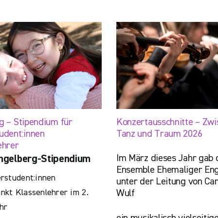
g – Stipendium für
Konzertausschnitte – Zwi
udent:innen
Tanz und Traum 2026
ehrer
Im März dieses Jahr gab 
ngelberg-Stipendium
Ensemble Ehemaliger Eng
rstudent:innen
unter der Leitung von Cam
kt Klassenlehrer im 2.
Wulf
hr
ein musikalisch vielseitig