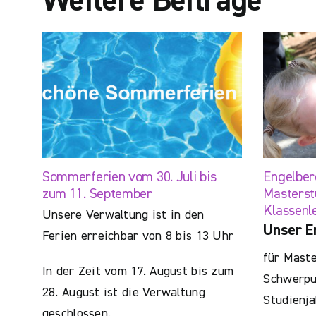
Weitere Beiträge
Sommerferien vom 30. Juli bis
Engelber
zum 11. September
Masterst
Klassenl
Unsere Verwaltung ist in den
Unser E
Ferien erreichbar von 8 bis 13 Uhr
für Maste
In der Zeit vom 17. August bis zum
Schwerpun
28. August ist die Verwaltung
Studienja
geschlossen.