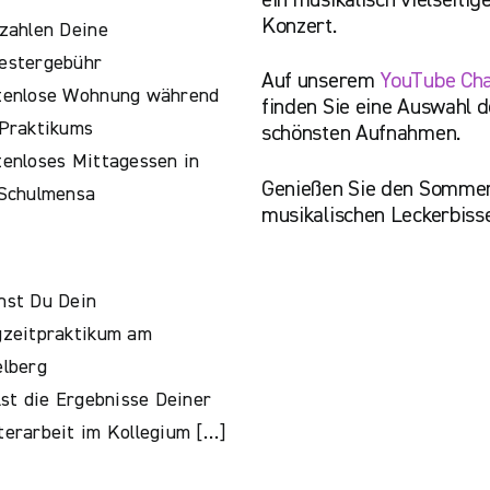
Konzert.
zahlen Deine
estergebühr
Auf unserem
YouTube Ch
tenlose Wohnung während
finden Sie eine Auswahl d
Praktikums
schönsten Aufnahmen.
enloses Mittagessen in
Genießen Sie den Sommer
 Schulmensa
musikalischen Leckerbiss
hst Du Dein
gzeitpraktikum am
lberg
lst die Ergebnisse Deiner
erarbeit im Kollegium […]