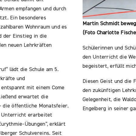
 Armen empfangen und durch
tzt. Ein besonderes
Martin Schmidt bewegt
bezahlbaren Wohnraum und es
(Foto Charlotte Fische
 der Einstieg in die
den neuen Lehrkräften
Schülerinnen und Schü
den Unterricht die We
begeistert, erfüllt mic
f“ lädt die Schule am 5.
rkräfte und
Diesen Geist und die 
t entspannt mit einem Come
den zukünftigen Lehrkr
ließend erwartet die
Gelegenheit, die Wald
 die öffentliche Monatsfeier.
Engelberg in seiner ga
 Unterricht erarbeitet
 Eurythmie-Übungen“, erklärt
lberger Schulvereins. Seit