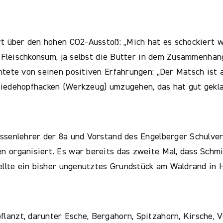
rt über den hohen CO2-Ausstoß: „Mich hat es schockiert 
r Fleischkonsum, ja selbst die Butter in dem Zusammenhan
htete von seinen positiven Erfahrungen: „Der Matsch ist
Wiedehopfhacken (Werkzeug) umzugehen, das hat gut gekla
assenlehrer der 8a und Vorstand des Engelberger Schulve
 organisiert. Es war bereits das zweite Mal, dass Schmi
tellte ein bisher ungenutztes Grundstück am Waldrand in 
anzt, darunter Esche, Bergahorn, Spitzahorn, Kirsche, Vo