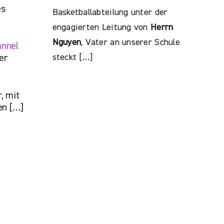
es
Basketballabteilung unter der
engagierten Leitung von
Herrn
Nguyen
, Vater an unserer Schule
annel
steckt […]
er
, mit
en […]