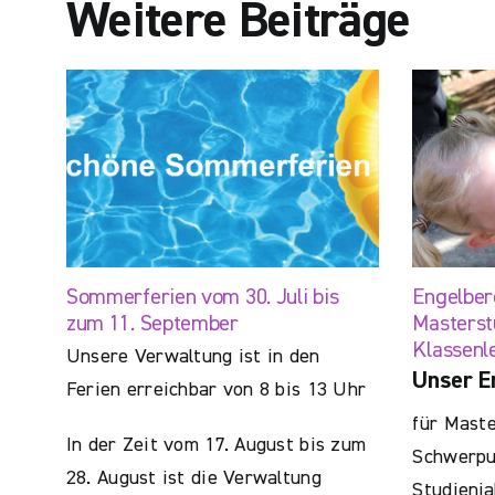
Weitere Beiträge
Sommerferien vom 30. Juli bis
Engelber
zum 11. September
Masterst
Klassenl
Unsere Verwaltung ist in den
Unser E
Ferien erreichbar von 8 bis 13 Uhr
für Maste
In der Zeit vom 17. August bis zum
Schwerpun
28. August ist die Verwaltung
Studienja