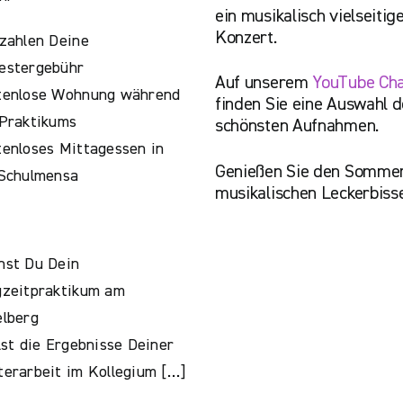
ein musikalisch vielseitig
Konzert.
zahlen Deine
estergebühr
Auf unserem
YouTube Ch
tenlose Wohnung während
finden Sie eine Auswahl d
Praktikums
schönsten Aufnahmen.
enloses Mittagessen in
Genießen Sie den Sommer
 Schulmensa
musikalischen Leckerbiss
hst Du Dein
gzeitpraktikum am
lberg
lst die Ergebnisse Deiner
erarbeit im Kollegium […]