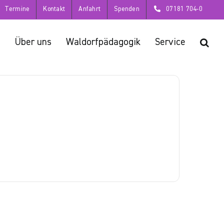
Termine
Kontakt
Anfahrt
Spenden
07181 704-0
Über uns
Waldorfpädagogik
Service