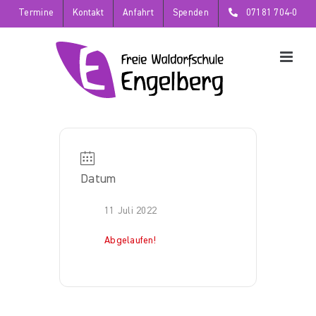
Zum
Termine
Kontakt
Anfahrt
Spenden
07181 704-0
Inhalt
springen
Datum
11 Juli 2022
Abgelaufen!