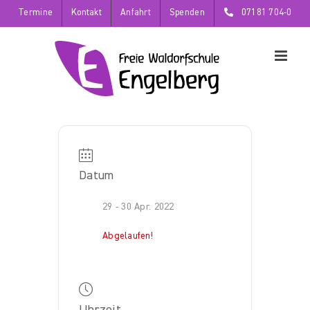
Zum
Termine
Kontakt
Anfahrt
Spenden
07181 704-0
Inhalt
springen
Datum
29 - 30 Apr. 2022
Abgelaufen!
Uhrzeit