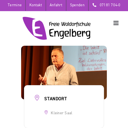
Zum
Termine
Kontakt
Anfahrt
Spenden
07181 704-0
Inhalt
springen
STANDORT
Kleiner Saal