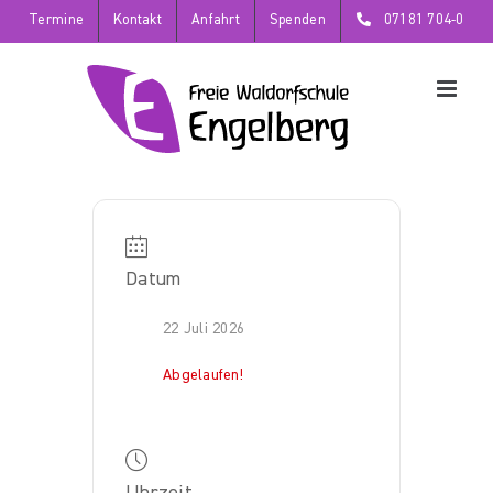
Zum
Termine
Kontakt
Anfahrt
Spenden
07181 704-0
Inhalt
springen
Datum
22 Juli 2026
Abgelaufen!
Uhrzeit