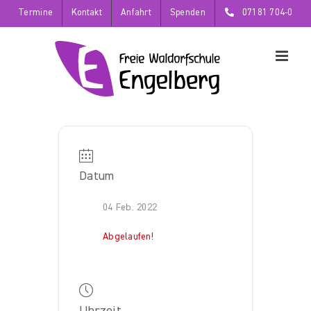
Zum
Termine
Kontakt
Anfahrt
Spenden
07181 704-0
Inhalt
springen
Datum
04 Feb. 2022
Abgelaufen!
Uhrzeit