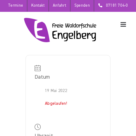
Zum
Termine
Kontakt
Anfahrt
Spenden
07181 704-0
Inhalt
springen
Datum
19 Mai 2022
Abgelaufen!
Uhrzeit