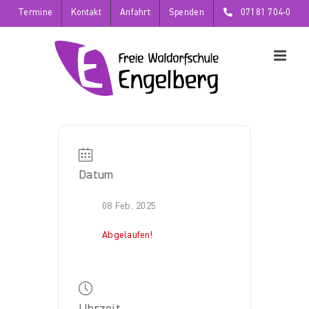
Zum
Termine
Kontakt
Anfahrt
Spenden
07181 704-0
Inhalt
springen
Datum
08 Feb. 2025
Abgelaufen!
Uhrzeit