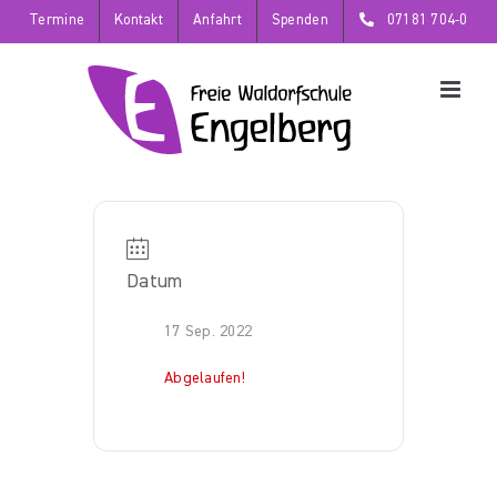
Zum
Termine
Kontakt
Anfahrt
Spenden
07181 704-0
Inhalt
springen
Datum
17 Sep. 2022
Abgelaufen!