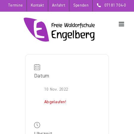
Zum
Termine
Kontakt
Anfahrt
Spenden
07181 704-0
Inhalt
springen
Datum
10 Nov. 2022
Abgelaufen!
Uhrzeit