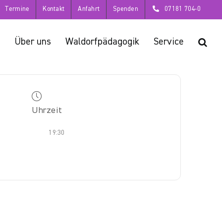
Termine
Kontakt
Anfahrt
Spenden
07181 704-0
Über uns
Waldorfpädagogik
Service
Uhrzeit
19:30