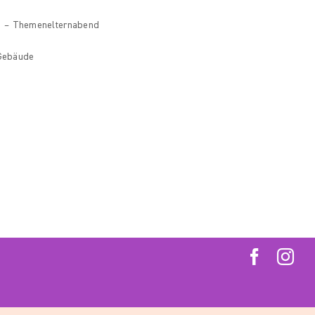
ie – Themenelternabend
 Gebäude