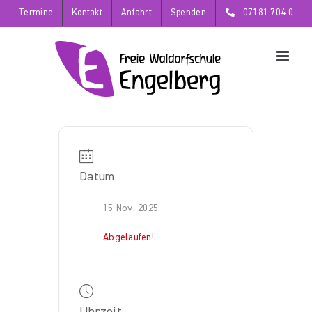
Zum
Termine
Kontakt
Anfahrt
Spenden
07181 704-0
Inhalt
springen
Datum
15 Nov. 2025
Abgelaufen!
Uhrzeit