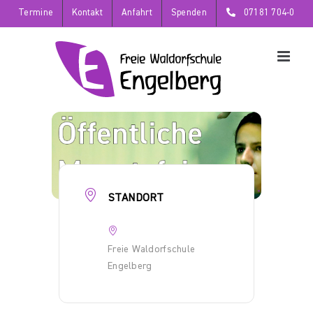
Zum
Termine
Kontakt
Anfahrt
Spenden
07181 704-0
Inhalt
springen
STANDORT
Freie Waldorfschule
Engelberg