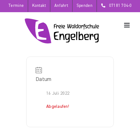
Zum
Termine
Kontakt
Anfahrt
Spenden
07181 704-0
Inhalt
springen
Datum
16 Juli 2022
Abgelaufen!