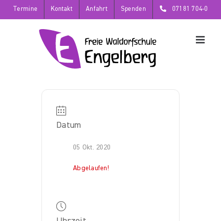
Zum
Termine
Kontakt
Anfahrt
Spenden
07181 704-0
Inhalt
springen
Datum
05 Okt. 2020
Abgelaufen!
Uhrzeit