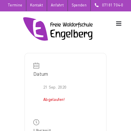
Zum
Termine
Kontakt
Anfahrt
Spenden
07181 704-0
Inhalt
springen
Datum
21 Sep. 2020
Abgelaufen!
Uhrzeit