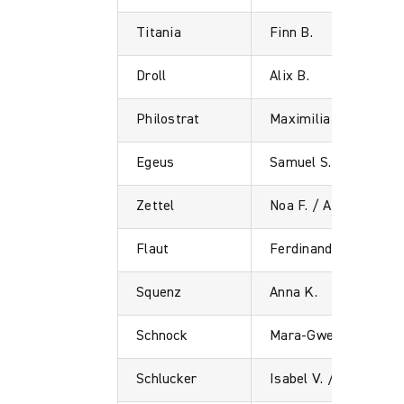
Titania
Finn B.
Droll
Alix B.
Philostrat
Maximilia R. / David 
Egeus
Samuel S.
Zettel
Noa F. / Alena K.
Flaut
Ferdinand S.
Squenz
Anna K.
Schnock
Mara-Gwendolin G.
Schlucker
Isabel V. / Lara W.