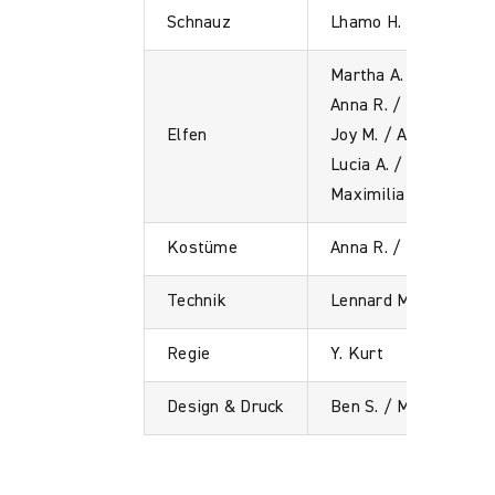
Schnauz
Lhamo H. / Luisa K.
Martha A. / Liam K. /
Anna R. / Lara W. /
Elfen
Joy M. / Anna L. /
Lucia A. / Alena K. /
Maximilia R.
Kostüme
Anna R. / Martha A. /
Technik
Lennard M. / Mats T. 
Regie
Y. Kurt
Design & Druck
Ben S. / Maximilia R.