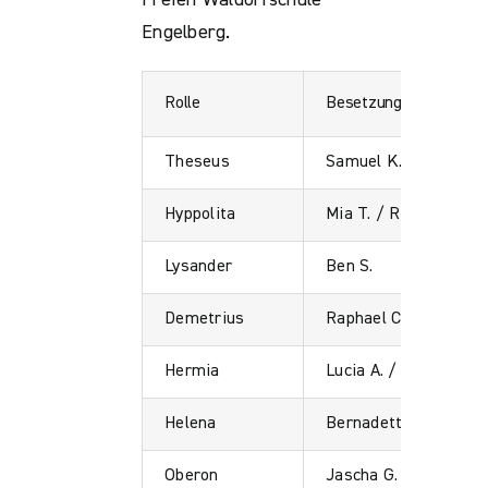
Freien Waldorfschule
Engelberg.
Rolle
Besetzung
Theseus
Samuel K. / Gabriel 
Hyppolita
Mia T. / Ronja N.
Lysander
Ben S.
Demetrius
Raphael C.
Hermia
Lucia A. / Emma W.
Helena
Bernadette G. / Nele 
Oberon
Jascha G.