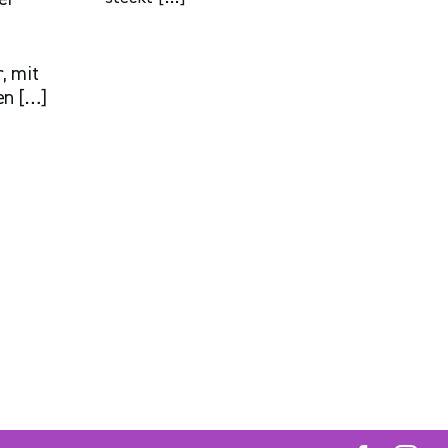
, mit
en […]