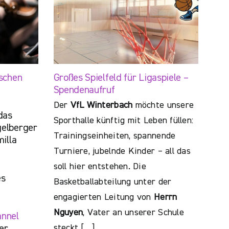
schen
Großes Spielfeld für Ligaspiele –
Spendenaufruf
Der
VfL Winterbach
möchte unsere
das
Sporthalle künftig mit Leben füllen:
elberger
Trainingseinheiten, spannende
illa
Turniere, jubelnde Kinder – all das
soll hier entstehen. Die
es
Basketballabteilung unter der
engagierten Leitung von
Herrn
Nguyen
, Vater an unserer Schule
annel
steckt […]
er