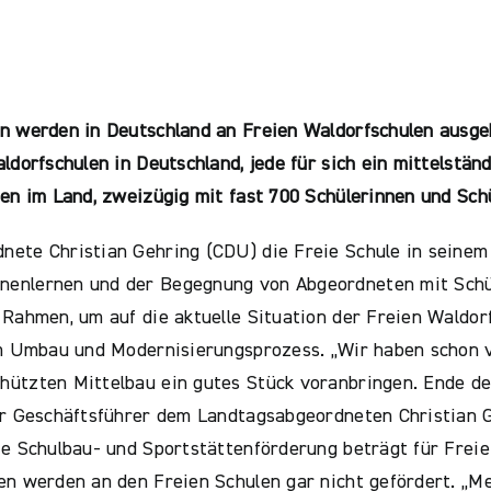
n werden in Deutschland an Freien Waldorfschulen ausgeb
ldorfschulen in Deutschland, jede für sich ein mittelstä
ßen im Land, zweizügig mit fast 700 Schülerinnen und Sch
ete Christian Gehring (CDU) die Freie Schule in seinem 
nenlernen und der Begegnung von Abgeordneten mit Schül
 Rahmen, um auf die aktuelle Situation der Freien Waldo
im Umbau und Modernisierungsprozess. „Wir haben schon vi
ützten Mittelbau ein gutes Stück voranbringen. Ende des
er Geschäftsführer dem Landtagsabgeordneten Christian G
ie Schulbau- und Sportstättenförderung beträgt für Freie
en werden an den Freien Schulen gar nicht gefördert. „M