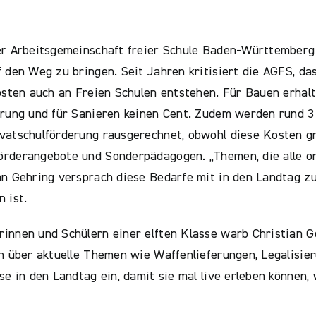
er Arbeitsgemeinschaft freier Schule Baden-Württemberg (
 den Weg zu bringen. Seit Jahren kritisiert die AGFS, das
Kosten auch an Freien Schulen entstehen. Für Bauen erhal
erung und für Sanieren keinen Cent. Zudem werden rund 3
vatschulförderung rausgerechnet, obwohl diese Kosten gr
rderangebote und Sonderpädagogen. „Themen, die alle ori
an Gehring versprach diese Bedarfe mit in den Landtag z
 ist.
innen und Schülern einer elften Klasse warb Christian G
ch über aktuelle Themen wie Waffenlieferungen, Legalisi
sse in den Landtag ein, damit sie mal live erleben könne