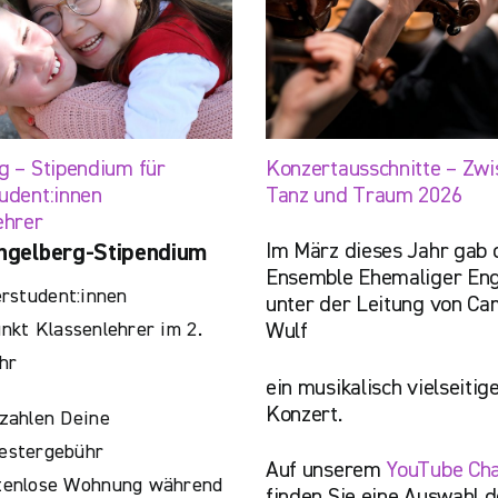
g – Stipendium für
Konzertausschnitte – Zwi
udent:innen
Tanz und Traum 2026
ehrer
Im März dieses Jahr gab 
ngelberg-Stipendium
Ensemble Ehemaliger Eng
rstudent:innen
unter der Leitung von Cam
kt Klassenlehrer im 2.
Wulf
hr
ein musikalisch vielseitig
Konzert.
zahlen Deine
estergebühr
Auf unserem
YouTube Ch
tenlose Wohnung während
finden Sie eine Auswahl d