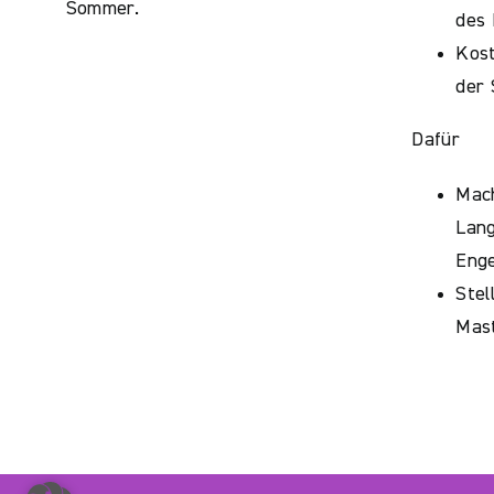
Sommer.
des 
Kost
der
Dafür
Mac
Lan
Enge
Stel
Mast