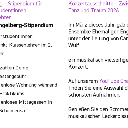
g – Stipendium für
Konzertausschnitte – Zwi
udent:innen
Tanz und Traum 2026
ehrer
Im März dieses Jahr gab 
ngelberg-Stipendium
Ensemble Ehemaliger Eng
rstudent:innen
unter der Leitung von Cam
kt Klassenlehrer im 2.
Wulf
hr
ein musikalisch vielseitig
Konzert.
zahlen Deine
estergebühr
Auf unserem
YouTube Ch
tenlose Wohnung während
finden Sie eine Auswahl d
Praktikums
schönsten Aufnahmen.
enloses Mittagessen in
Genießen Sie den Sommer
 Schulmensa
musikalischen Leckerbiss