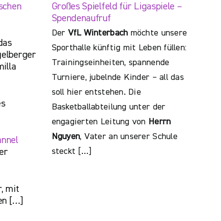
schen
Großes Spielfeld für Ligaspiele –
Spendenaufruf
Der
VfL Winterbach
möchte unsere
das
Sporthalle künftig mit Leben füllen:
elberger
Trainingseinheiten, spannende
illa
Turniere, jubelnde Kinder – all das
soll hier entstehen. Die
es
Basketballabteilung unter der
engagierten Leitung von
Herrn
Nguyen
, Vater an unserer Schule
annel
steckt […]
er
, mit
en […]